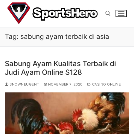
Lompat
ke
konten
Tag:
sabung ayam terbaik di asia
Cari:
Sabung Ayam Kualitas Terbaik di
Judi Ayam Online S128
SNOWNEUGENT
NOVEMBER 7, 2020
CASINO ONLINE