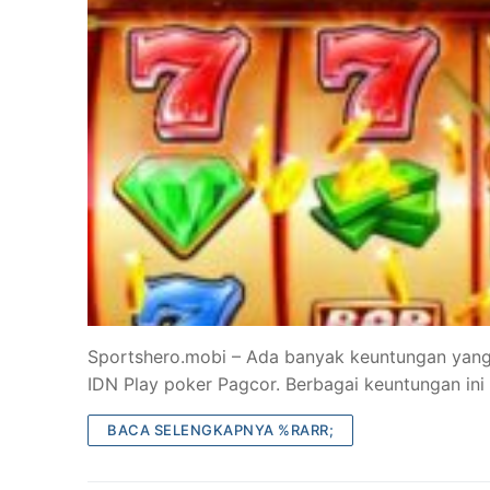
Sportshero.mobi – Ada banyak keuntungan yang b
IDN Play poker Pagcor. Berbagai keuntungan i
BACA SELENGKAPNYA %RARR;