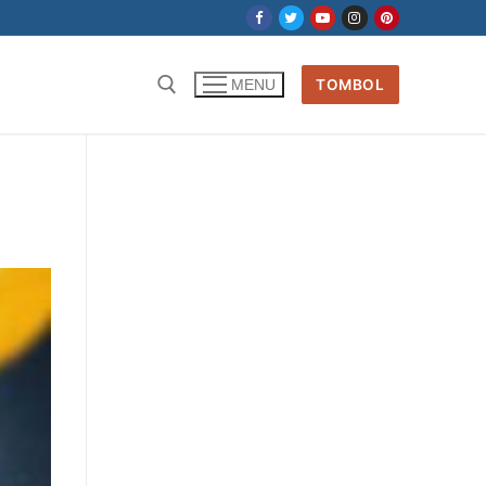
TOMBOL
MENU