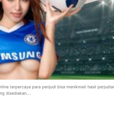
nline terpercaya para penjudi bisa menikmati hasil perjudi
ng disediakan.…