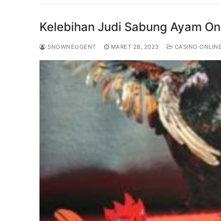
Kelebihan Judi Sabung Ayam Onl
SNOWNEUGENT
MARET 28, 2023
CASINO ONLIN