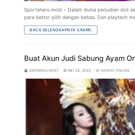
Sportshero.mobi – Dalam dunia perjudian slot se
para bettor pilih dengan bebas. Dan playtech 
BACA SELENGKAPNYA %RARR;
Buat Akun Judi Sabung Ayam On
SNOWNEUGENT
MEI 23, 2023
CASINO ONLINE