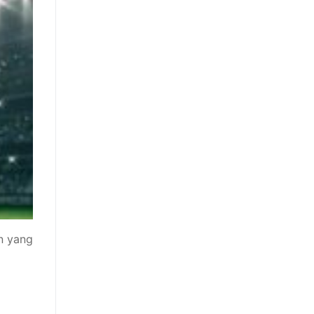
an yang