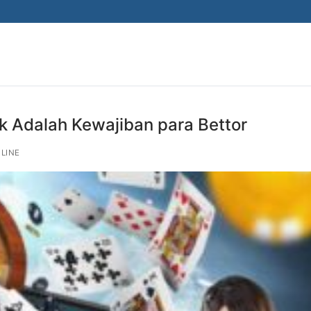
Cari:
k Adalah Kewajiban para Bettor
LINE